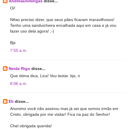
AndreaDomingas
disse...
Oi!
N#ao preciso dizer, que seus pães ficaram maravilhosos!
Tenho uma sanduicheira encalhada aqui em casa e já vou
fazer uso dela agora! ;-)
Bjs
7:55 a.m.
Neide Rigo
disse...
Que ótima dica, Lica! Vou testar. bjs, n
8:06 a.m.
Eli
disse...
Anonimo você não assinou mas já sei que somos irmãs em
Cristo, obrigada por me visitar! Fica na paz do Senhor!
Chel obrigada querida!