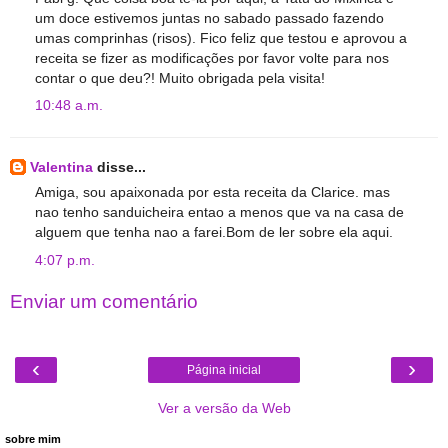
um doce estivemos juntas no sabado passado fazendo
umas comprinhas (risos). Fico feliz que testou e aprovou a
receita se fizer as modificações por favor volte para nos
contar o que deu?! Muito obrigada pela visita!
10:48 a.m.
Valentina
disse...
Amiga, sou apaixonada por esta receita da Clarice. mas
nao tenho sanduicheira entao a menos que va na casa de
alguem que tenha nao a farei.Bom de ler sobre ela aqui.
4:07 p.m.
Enviar um comentário
‹
›
Página inicial
Ver a versão da Web
sobre mim