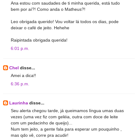
Ana estou com saudades de ti minha querida, está tudo
bem por aí?! Como anda o Matheus?!
Leo obrigada querido! Vou voltar lá todos os dias, pode
deixar o café de jeito. Hehehe
Raipintada obrigada querida!
6:01 p.m.
Chel
disse...
Amei a dica!!
6:36 p.m.
Laurinha
disse...
Seu alerta chegou tarde, já queimamos língua umas duas
vezes (uma vez fiz com geléia, outra com doce de leite
com um pedacinho de queijo)...
Num tem jeito, a gente fala para esperar um pouquinho ,
mas qdo vê, corre pra acudir!