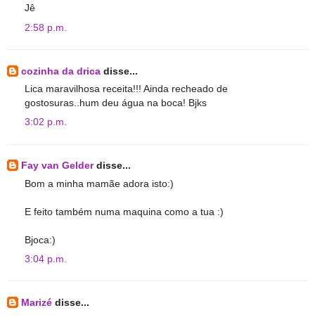
Jê
2:58 p.m.
cozinha da drica
disse...
Lica maravilhosa receita!!! Ainda recheado de
gostosuras..hum deu água na boca! Bjks
3:02 p.m.
Fay van Gelder
disse...
Bom a minha mamãe adora isto:)
E feito também numa maquina como a tua :)
Bjoca:)
3:04 p.m.
Marizé
disse...