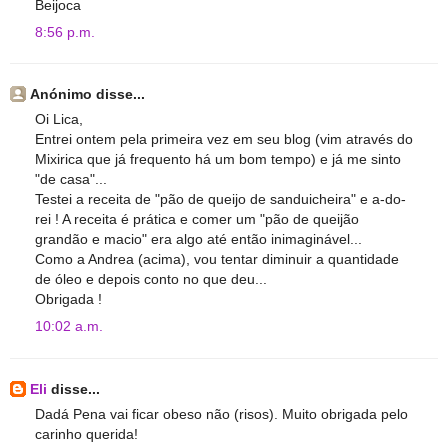
Beijoca
8:56 p.m.
Anónimo disse...
Oi Lica,
Entrei ontem pela primeira vez em seu blog (vim através do
Mixirica que já frequento há um bom tempo) e já me sinto
"de casa"...
Testei a receita de "pão de queijo de sanduicheira" e a-do-
rei ! A receita é prática e comer um "pão de queijão
grandão e macio" era algo até então inimaginável...
Como a Andrea (acima), vou tentar diminuir a quantidade
de óleo e depois conto no que deu...
Obrigada !
10:02 a.m.
Eli
disse...
Dadá Pena vai ficar obeso não (risos). Muito obrigada pelo
carinho querida!