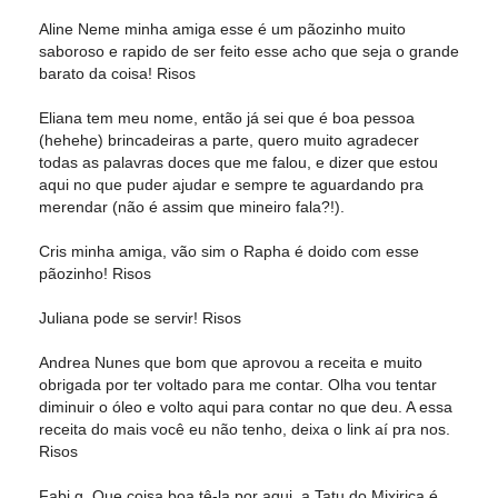
Aline Neme minha amiga esse é um pãozinho muito
saboroso e rapido de ser feito esse acho que seja o grande
barato da coisa! Risos
Eliana tem meu nome, então já sei que é boa pessoa
(hehehe) brincadeiras a parte, quero muito agradecer
todas as palavras doces que me falou, e dizer que estou
aqui no que puder ajudar e sempre te aguardando pra
merendar (não é assim que mineiro fala?!).
Cris minha amiga, vão sim o Rapha é doido com esse
pãozinho! Risos
Juliana pode se servir! Risos
Andrea Nunes que bom que aprovou a receita e muito
obrigada por ter voltado para me contar. Olha vou tentar
diminuir o óleo e volto aqui para contar no que deu. A essa
receita do mais você eu não tenho, deixa o link aí pra nos.
Risos
Fabi g. Que coisa boa tê-la por aqui, a Tatu do Mixirica é