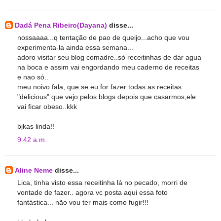
Dadá Pena Ribeiro(Dayana)
disse...
nossaaaa...q tentação de pao de queijo...acho que vou
experimenta-la ainda essa semana...
adoro visitar seu blog comadre..só receitinhas de dar agua
na boca e assim vai engordando meu caderno de receitas
e nao só..
meu noivo fala, que se eu for fazer todas as receitas
"delicious" que vejo pelos blogs depois que casarmos,ele
vai ficar obeso..kkk
bjkas linda!!
9:42 a.m.
Aline Neme
disse...
Lica, tinha visto essa receitinha lá no pecado, morri de
vontade de fazer.. agora vc posta aqui essa foto
fantástica... não vou ter mais como fugir!!!