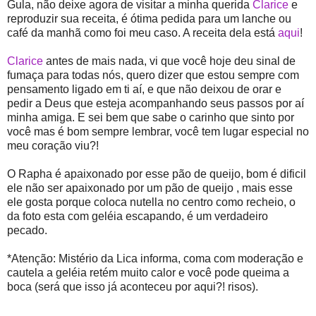
Gula, não deixe agora de visitar a minha querida
Clarice
e
reproduzir sua receita, é ótima pedida para um lanche ou
café da manhã como foi meu caso. A receita dela está
aqui
!
Clarice
antes de mais nada, vi que você hoje deu sinal de
fumaça para todas nós, quero dizer que estou sempre com
pensamento ligado em ti aí, e que não deixou de orar e
pedir a Deus que esteja acompanhando seus passos por aí
minha amiga. E sei bem que sabe o carinho que sinto por
você mas é bom sempre lembrar, você tem lugar especial no
meu coração viu?!
O Rapha é apaixonado por esse pão de queijo, bom é dificil
ele não ser apaixonado por um pão de queijo , mais esse
ele gosta porque coloca nutella no centro como recheio, o
da foto esta com geléia escapando, é um verdadeiro
pecado.
*Atenção: Mistério da Lica informa, coma com moderação e
cautela a geléia retém muito calor e você pode queima a
boca (será que isso já aconteceu por aqui?! risos).