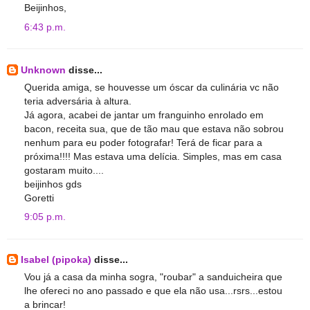
Beijinhos,
6:43 p.m.
Unknown
disse...
Querida amiga, se houvesse um óscar da culinária vc não
teria adversária à altura.
Já agora, acabei de jantar um franguinho enrolado em
bacon, receita sua, que de tão mau que estava não sobrou
nenhum para eu poder fotografar! Terá de ficar para a
próxima!!!! Mas estava uma delícia. Simples, mas em casa
gostaram muito....
beijinhos gds
Goretti
9:05 p.m.
Isabel (pipoka)
disse...
Vou já a casa da minha sogra, "roubar" a sanduicheira que
lhe ofereci no ano passado e que ela não usa...rsrs...estou
a brincar!