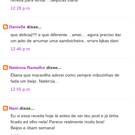
receita para tentar... Beijocas Dana
12:28 p.m.
Danielle
disse...
que delicia|!!!! e que diferente... amei.... agora preciso dar
um jeito de arrumar uma sandoicheira...srrsrs bjkas dani
12:46 p.m.
Natércia Ramalho
disse...
Eliana que maravilha adorei como sempre mãozinhas de
fada um beijo. Natércia...
12:55 p.m.
Nani
disse...
Eu vi essa receita hoje lá antes de ver teu post e já tinha
ficado ed olho nela! Parece realmente muito boa!
Beijos e ótiam semana!