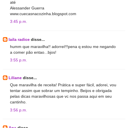
até
Alessander Guerra
www.cuecasnacozinha.blogspot.com
3:45 p.m.
laila radice
disse...
humm que maravilha!! adorrei!!!pena q estou me negando
a comer pão entao...bjos!
3:55 p.m.
Liliane
disse...
Que maravilha de receita! Prática e super fácil, adorei, vou
tentar assim que sobrar um tempinho. Beijos e obrigada
pelas dicas maravilhosas que vc nos passa aqui em seu
cantinho.
3:56 p.m.
Ana
disse...