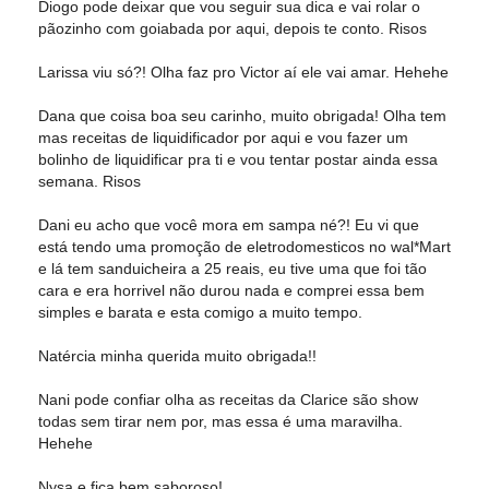
Diogo pode deixar que vou seguir sua dica e vai rolar o
pãozinho com goiabada por aqui, depois te conto. Risos
Larissa viu só?! Olha faz pro Victor aí ele vai amar. Hehehe
Dana que coisa boa seu carinho, muito obrigada! Olha tem
mas receitas de liquidificador por aqui e vou fazer um
bolinho de liquidificar pra ti e vou tentar postar ainda essa
semana. Risos
Dani eu acho que você mora em sampa né?! Eu vi que
está tendo uma promoção de eletrodomesticos no wal*Mart
e lá tem sanduicheira a 25 reais, eu tive uma que foi tão
cara e era horrivel não durou nada e comprei essa bem
simples e barata e esta comigo a muito tempo.
Natércia minha querida muito obrigada!!
Nani pode confiar olha as receitas da Clarice são show
todas sem tirar nem por, mas essa é uma maravilha.
Hehehe
Nysa e fica bem saboroso!