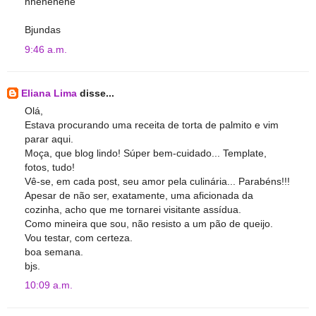
hhehehehe
Bjundas
9:46 a.m.
Eliana Lima
disse...
Olá,
Estava procurando uma receita de torta de palmito e vim
parar aqui.
Moça, que blog lindo! Súper bem-cuidado... Template,
fotos, tudo!
Vê-se, em cada post, seu amor pela culinária... Parabéns!!!
Apesar de não ser, exatamente, uma aficionada da
cozinha, acho que me tornarei visitante assídua.
Como mineira que sou, não resisto a um pão de queijo.
Vou testar, com certeza.
boa semana.
bjs.
10:09 a.m.