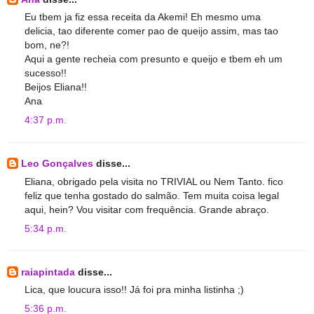
Eu tbem ja fiz essa receita da Akemi! Eh mesmo uma
delicia, tao diferente comer pao de queijo assim, mas tao
bom, ne?!
Aqui a gente recheia com presunto e queijo e tbem eh um
sucesso!!
Beijos Eliana!!
Ana
4:37 p.m.
Leo Gonçalves
disse...
Eliana, obrigado pela visita no TRIVIAL ou Nem Tanto. fico
feliz que tenha gostado do salmão. Tem muita coisa legal
aqui, hein? Vou visitar com frequência. Grande abraço.
5:34 p.m.
raiapintada
disse...
Lica, que loucura isso!! Já foi pra minha listinha ;)
5:36 p.m.