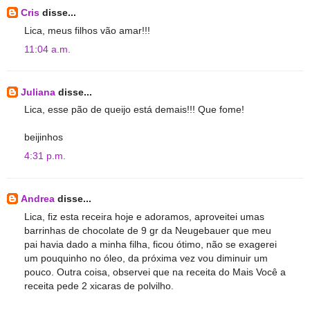
Cris
disse...
Lica, meus filhos vão amar!!!
11:04 a.m.
Juliana
disse...
Lica, esse pão de queijo está demais!!! Que fome!
beijinhos
4:31 p.m.
Andrea
disse...
Lica, fiz esta receira hoje e adoramos, aproveitei umas
barrinhas de chocolate de 9 gr da Neugebauer que meu
pai havia dado a minha filha, ficou ótimo, não se exagerei
um pouquinho no óleo, da próxima vez vou diminuir um
pouco. Outra coisa, observei que na receita do Mais Você a
receita pede 2 xicaras de polvilho.