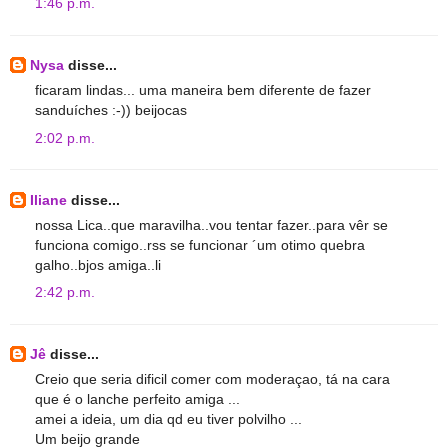
1:46 p.m.
Nysa
disse...
ficaram lindas... uma maneira bem diferente de fazer
sanduíches :-)) beijocas
2:02 p.m.
Iliane
disse...
nossa Lica..que maravilha..vou tentar fazer..para vêr se
funciona comigo..rss se funcionar ´um otimo quebra
galho..bjos amiga..li
2:42 p.m.
Jê
disse...
Creio que seria dificil comer com moderaçao, tá na cara
que é o lanche perfeito amiga ...
amei a ideia, um dia qd eu tiver polvilho ...
Um beijo grande