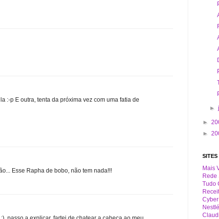
la :-p E outra, tenta da próxima vez com uma fatia de
►
►
20
►
20
SITES
Mais 
ção... Esse Rapha de bobo, não tem nada!!!
Rede 
Tudo 
Receit
Cyber
Nestl
Claud
:), passo a explicar, fartei de chatear a cabeça ao meu