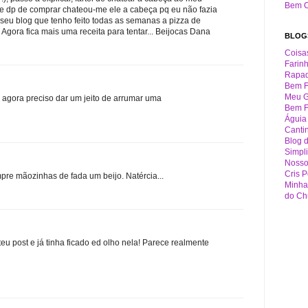
Bem 
 e dp de comprar chateou-me ele a cabeça pq eu não fazia
seu blog que tenho feito todas as semanas a pizza de
. Agora fica mais uma receita para tentar... Beijocas Dana
BLOG
Coisa
Farin
Rapa
Bem F
Meu G
.... agora preciso dar um jeito de arrumar uma
Bem F
Águia
Canti
Blog 
Simpl
Nosso
Cris P
re mãozinhas de fada um beijo. Natércia...
Minha
do Ch
 teu post e já tinha ficado ed olho nela! Parece realmente