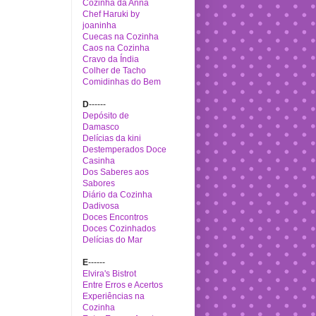
Cozinha da Anna
Chef Haruki by
joaninha
Cuecas na Cozinha
Caos na Cozinha
Cravo da Índia
Colher de Tacho
Comidinhas do Bem
D
------
Depósito de
Damasco
Delícias da kini
Destemperados
Doce
Casinha
Dos Saberes aos
Sabores
Diário da Cozinha
Dadivosa
Doces Encontros
Doces Cozinhados
Delícias do Mar
E
------
Elvira's Bistrot
Entre Erros e Acertos
Experiências na
Cozinha