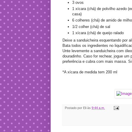
3 ovos
1 xícara (chá) de polvilho azedo (e
casa)
6 colheres (chá) de amido de milho
1/2 colher (chá) de sal
1 xícara (chá) de queijo ralado
Deixe a sanduicheira esquentando por a
Bata todos os ingredientes no liquidificad
Unte levemente a sanduicheira com óleo
douradinho. Caso for rechear, jogue um
preferência e cubra com mais massa. Si
*A xícara de medida tem 200 ml
Postado por
Eli
às
9:44 a.m.