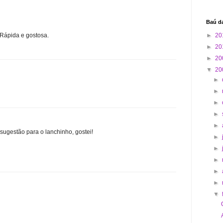
Baú d
►
20
 Rápida e gostosa.
►
20
►
20
▼
20
►
►
►
►
►
 sugestão para o lanchinho, gostei!
►
►
►
►
►
▼