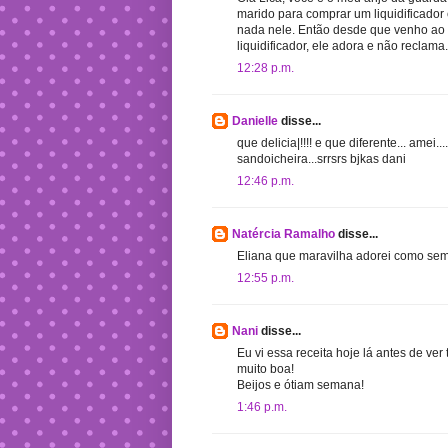
marido para comprar um liquidificador
nada nele. Então desde que venho ao 
liquidificador, ele adora e não reclama
12:28 p.m.
Danielle
disse...
que delicia|!!!! e que diferente... amei
sandoicheira...srrsrs bjkas dani
12:46 p.m.
Natércia Ramalho
disse...
Eliana que maravilha adorei como semp
12:55 p.m.
Nani
disse...
Eu vi essa receita hoje lá antes de ver
muito boa!
Beijos e ótiam semana!
1:46 p.m.