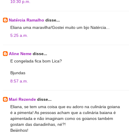
10:30 p.m.
Natércia Ramalho
disse...
Eliana uma maravilha!Gostei muito um bjo Natércia...
5:25 a.m.
Aline Neme
disse...
E congelada fica bom Lica?
Bjundas
8:57 a.m.
Mari Rezende
disse...
Eliana, se tem uma coisa que eu adoro na culinária goiana
é a pimenta! As pessoas acham que a culinária baiana é
apimentada e não imaginam como os goianos também
gostam das danadinhas, né?!
Beijinhos!