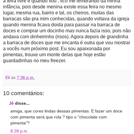
à feira livre e quando vou , fico me lembrando da minha
infância, pois desde menina existe essa feira no mesmo
lugar, mesma rua, bairro e tal, os cheiros, muitas das
barracas são pra mim conhecidas, quando voltava da igreja
quando menina ficava doida para passar na barraca de
doces e comprar um docinho mas nunca fazia isso, pois não
andava com dinheirinho (risos). Agora depois de grandinha
a barraca de doces que me encanta é outra que vou mostrar
a vocês num próximo post. Eu sou apaixonada por
pimentas, trouxe um monte delas que hoje estão
guardadinhas no meu freezer.
Eli
às
7:36 p.m.
10 comentários:
Jê
disse...
amiga, que cores lindas dessas pimentas. E fazer um doce
com pimenta será que rola ? tipo o "chocolate com
pimenta"?
8:28 p.m.