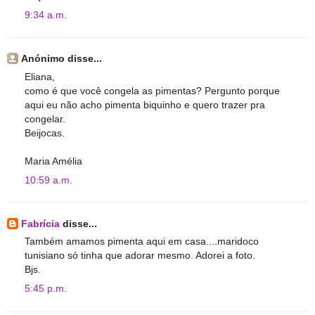
9:34 a.m.
Anónimo disse...
Eliana,
como é que você congela as pimentas? Pergunto porque
aqui eu não acho pimenta biquinho e quero trazer pra
congelar.
Beijocas.
Maria Amélia
10:59 a.m.
Fabrícia
disse...
Também amamos pimenta aqui em casa....maridoco
tunisiano só tinha que adorar mesmo. Adorei a foto.
Bjs.
5:45 p.m.