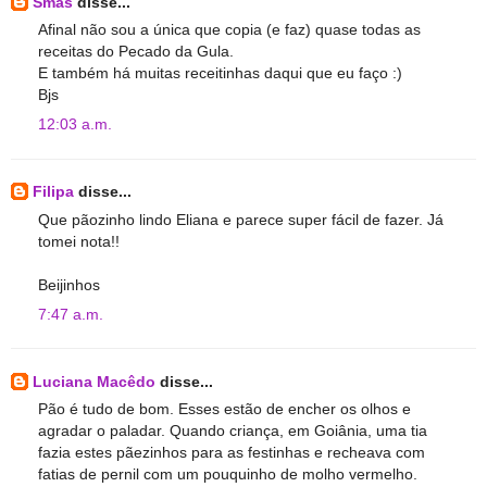
Smas
disse...
Afinal não sou a única que copia (e faz) quase todas as
receitas do Pecado da Gula.
E também há muitas receitinhas daqui que eu faço :)
Bjs
12:03 a.m.
Filipa
disse...
Que pãozinho lindo Eliana e parece super fácil de fazer. Já
tomei nota!!
Beijinhos
7:47 a.m.
Luciana Macêdo
disse...
Pão é tudo de bom. Esses estão de encher os olhos e
agradar o paladar. Quando criança, em Goiânia, uma tia
fazia estes pãezinhos para as festinhas e recheava com
fatias de pernil com um pouquinho de molho vermelho.