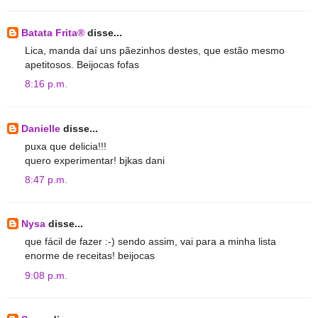
Batata Frita®
disse...
Lica, manda daí uns pãezinhos destes, que estão mesmo
apetitosos. Beijocas fofas
8:16 p.m.
Danielle
disse...
puxa que delicia!!!
quero experimentar! bjkas dani
8:47 p.m.
Nysa
disse...
que fácil de fazer :-) sendo assim, vai para a minha lista
enorme de receitas! beijocas
9:08 p.m.