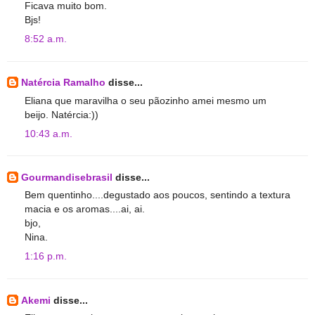
Ficava muito bom.
Bjs!
8:52 a.m.
Natércia Ramalho
disse...
Eliana que maravilha o seu pãozinho amei mesmo um
beijo. Natércia:))
10:43 a.m.
Gourmandisebrasil
disse...
Bem quentinho....degustado aos poucos, sentindo a textura
macia e os aromas....ai, ai.
bjo,
Nina.
1:16 p.m.
Akemi
disse...