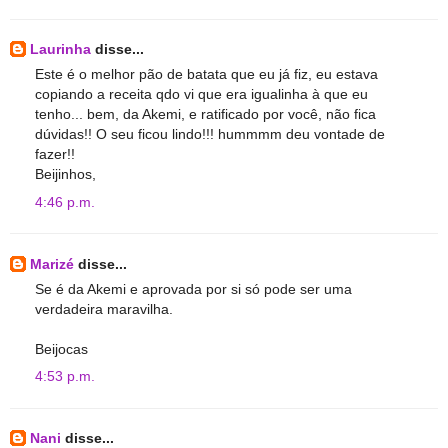
Laurinha
disse...
Este é o melhor pão de batata que eu já fiz, eu estava
copiando a receita qdo vi que era igualinha à que eu
tenho... bem, da Akemi, e ratificado por você, não fica
dúvidas!! O seu ficou lindo!!! hummmm deu vontade de
fazer!!
Beijinhos,
4:46 p.m.
Marizé
disse...
Se é da Akemi e aprovada por si só pode ser uma
verdadeira maravilha.
Beijocas
4:53 p.m.
Nani
disse...