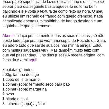
Esse pão é super facil de fazer, e fica fofinho e delícioso se
sobrar para dia seguinte basta aquece-lo no forno bem
baixinho e ele volta a textura de como feito na hora. O meu
eu utilizei um recheio de frango com queijo cremoso, nada
complicado apenas um molhinho de frango desfiado e um
toquinho de queijo cremoso.
Akemi
eu faço praticamente todas as suas receitas , só não
posto tudo aqui pra não virar uma cópia do Pecado da Gula,
eu adoro tudo que sai de sua cozinha minha amiga. Estou
com muitas saudades viu?! Mas também muito feliz com
que vai passar daqui uns dias (risos)! A receita original com
fotos da Akemi
aqui
!
3 batatas grandes
500g. farinha de trigo
1 copo de leite morno
1 colher (sopa) fermento seco para pão
1 colher (sopa) margarina
2 ovos
1 pitada de sal
3 colheres (sopa) açúcar