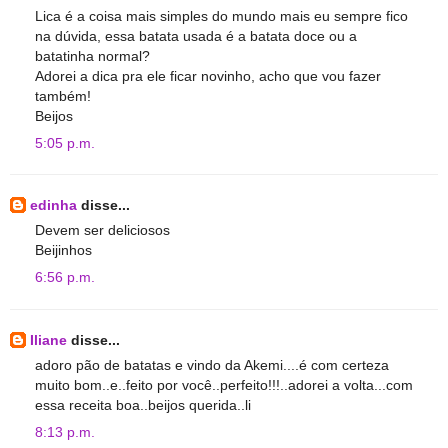
Lica é a coisa mais simples do mundo mais eu sempre fico
na dúvida, essa batata usada é a batata doce ou a
batatinha normal?
Adorei a dica pra ele ficar novinho, acho que vou fazer
também!
Beijos
5:05 p.m.
edinha
disse...
Devem ser deliciosos
Beijinhos
6:56 p.m.
Iliane
disse...
adoro pão de batatas e vindo da Akemi....é com certeza
muito bom..e..feito por você..perfeito!!!..adorei a volta...com
essa receita boa..beijos querida..li
8:13 p.m.