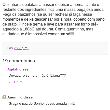
Cozinhar as batatas, amassar e deixar amornar. Junte o
restante dos ingredientes, fica uma massa pegajosa ainda.
Faça os pãezinhos (se quiser rechear já faça nesse
momento) e deixe descansar por 1 hora, coberto com pano
de prato. Pincele gema e leve para assar em forno pré-
aquecido a 180oC até dourar. Coma quentinho, mas
cuidado que é impossível comer um só!!!!
Eli
às
2:22 p.m.
19 comentários:
Agdah
disse...
Devagar e sempre, não é, Eliana???
2:51 p.m.
Anónimo disse...
Graça e paz do Senhor Jesus amada irmã,