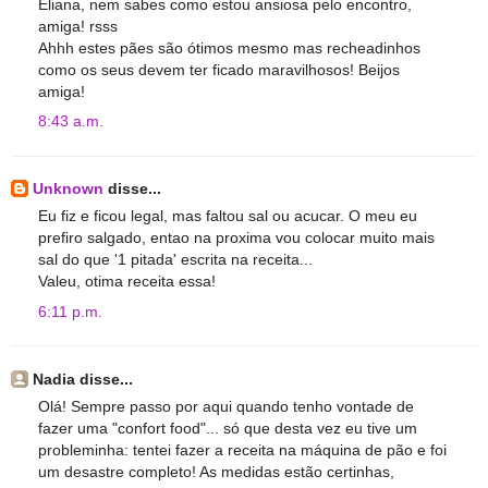
Eliana, nem sabes como estou ansiosa pelo encontro,
amiga! rsss
Ahhh estes pães são ótimos mesmo mas recheadinhos
como os seus devem ter ficado maravilhosos! Beijos
amiga!
8:43 a.m.
Unknown
disse...
Eu fiz e ficou legal, mas faltou sal ou acucar. O meu eu
prefiro salgado, entao na proxima vou colocar muito mais
sal do que '1 pitada' escrita na receita...
Valeu, otima receita essa!
6:11 p.m.
Nadia disse...
Olá! Sempre passo por aqui quando tenho vontade de
fazer uma "confort food"... só que desta vez eu tive um
probleminha: tentei fazer a receita na máquina de pão e foi
um desastre completo! As medidas estão certinhas,