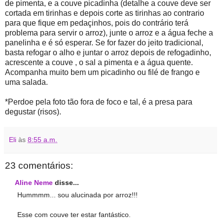
de pimenta, e a couve picadinha (detalhe a couve deve ser
cortada em tirinhas e depois corte as tirinhas ao contrario
para que fique em pedaçinhos, pois do contrário terá
problema para servir o arroz), junte o arroz e a água feche a
panelinha e é só esperar. Se for fazer do jeito tradicional,
basta refogar o alho e juntar o arroz depois de refogadinho,
acrescente a couve , o sal a pimenta e a água quente.
Acompanha muito bem um picadinho ou filé de frango e
uma salada.
*Perdoe pela foto tão fora de foco e tal, é a presa para
degustar (risos).
Eli
às
8:55 a.m.
23 comentários:
Aline Neme
disse...
Hummmm... sou alucinada por arroz!!!
Esse com couve ter estar fantástico.