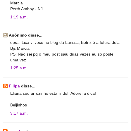
Marcia
Perth Amboy - NJ
1:19 a.m.
Anónimo disse...
ops... Lica vi voce no blog da Larissa, Betriz é a fofura dela
Bjs Marcia
PS: Não sei pq o meu post saiu duas vezes eu só postei
uma vez
1:25 a.m.
Filipa
disse...
Eliana seu arrozinho está lindo!! Adorei a dica!
Beijinhos
9:17 a.m.