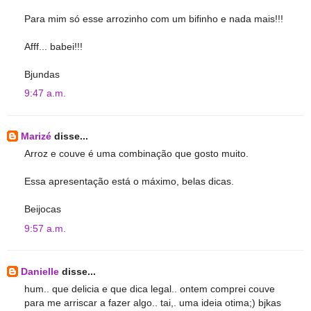
Para mim só esse arrozinho com um bifinho e nada mais!!!
Afff... babei!!!
Bjundas
9:47 a.m.
Marizé
disse...
Arroz e couve é uma combinação que gosto muito.
Essa apresentação está o máximo, belas dicas.
Beijocas
9:57 a.m.
Danielle
disse...
hum.. que delicia e que dica legal.. ontem comprei couve
para me arriscar a fazer algo.. tai,. uma ideia otima;) bjkas