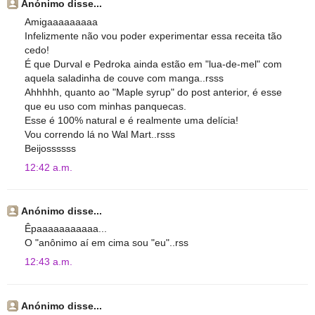
Anónimo disse...
Amigaaaaaaaaa
Infelizmente não vou poder experimentar essa receita tão
cedo!
É que Durval e Pedroka ainda estão em "lua-de-mel" com
aquela saladinha de couve com manga..rsss
Ahhhhh, quanto ao "Maple syrup" do post anterior, é esse
que eu uso com minhas panquecas.
Esse é 100% natural e é realmente uma delícia!
Vou correndo lá no Wal Mart..rsss
Beijossssss
12:42 a.m.
Anónimo disse...
Êpaaaaaaaaaaa...
O "anônimo aí em cima sou "eu"..rss
12:43 a.m.
Anónimo disse...