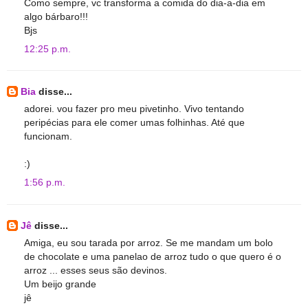
Como sempre, vc transforma a comida do dia-a-dia em
algo bárbaro!!!
Bjs
12:25 p.m.
Bia
disse...
adorei. vou fazer pro meu pivetinho. Vivo tentando
peripécias para ele comer umas folhinhas. Até que
funcionam.
:)
1:56 p.m.
Jê
disse...
Amiga, eu sou tarada por arroz. Se me mandam um bolo
de chocolate e uma panelao de arroz tudo o que quero é o
arroz ... esses seus são devinos.
Um beijo grande
jê