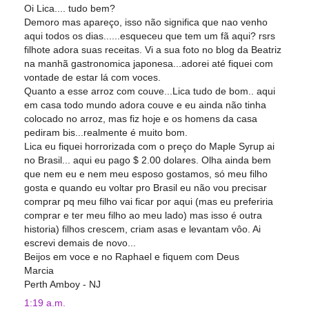
Oi Lica.... tudo bem?
Demoro mas apareço, isso não significa que nao venho
aqui todos os dias......esqueceu que tem um fã aqui? rsrs
filhote adora suas receitas. Vi a sua foto no blog da Beatriz
na manhã gastronomica japonesa...adorei até fiquei com
vontade de estar lá com voces.
Quanto a esse arroz com couve...Lica tudo de bom.. aqui
em casa todo mundo adora couve e eu ainda não tinha
colocado no arroz, mas fiz hoje e os homens da casa
pediram bis...realmente é muito bom.
Lica eu fiquei horrorizada com o preço do Maple Syrup ai
no Brasil... aqui eu pago $ 2.00 dolares. Olha ainda bem
que nem eu e nem meu esposo gostamos, só meu filho
gosta e quando eu voltar pro Brasil eu não vou precisar
comprar pq meu filho vai ficar por aqui (mas eu preferiria
comprar e ter meu filho ao meu lado) mas isso é outra
historia) filhos crescem, criam asas e levantam vôo. Ai
escrevi demais de novo...
Beijos em voce e no Raphael e fiquem com Deus
Marcia
Perth Amboy - NJ
1:19 a.m.