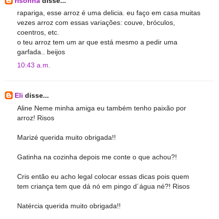
risonha
disse...
rapariga, esse arroz é uma delicia. eu faço em casa muitas
vezes arroz com essas variações: couve, bróculos,
coentros, etc.
o teu arroz tem um ar que está mesmo a pedir uma
garfada.. beijos
10:43 a.m.
Eli
disse...
Aline Neme minha amiga eu também tenho paixão por
arroz! Risos
Marizé querida muito obrigada!!
Gatinha na cozinha depois me conte o que achou?!
Cris então eu acho legal colocar essas dicas pois quem
tem criança tem que dá nó em pingo d´água né?! Risos
Natércia querida muito obrigada!!