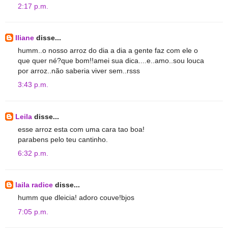
2:17 p.m.
Iliane
disse...
humm..o nosso arroz do dia a dia a gente faz com ele o
que quer né?que bom!!amei sua dica....e..amo..sou louca
por arroz..não saberia viver sem..rsss
3:43 p.m.
Leila
disse...
esse arroz esta com uma cara tao boa!
parabens pelo teu cantinho.
6:32 p.m.
laila radice
disse...
humm que dleicia! adoro couve!bjos
7:05 p.m.