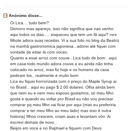
Anónimo disse...
Oi Lica.... tudo bem?
Demoro mas apareço, isso não significa que nao venho
aqui todos os dias......esqueceu que tem um fã aqui? rsrs
filhote adora suas receitas. Vi a sua foto no blog da Beatriz
na manhã gastronomica japonesa...adorei até fiquei com
vontade de estar lá com voces.
Quanto a esse arroz com couve...Lica tudo de bom.. aqui
em casa todo mundo adora couve e eu ainda não tinha
colocado no arroz, mas fiz hoje e os homens da casa
pediram bis...realmente é muito bom.
Lica eu fiquei horrorizada com o preço do Maple Syrup ai
no Brasil... aqui eu pago $ 2.00 dolares. Olha ainda bem
que nem eu e nem meu esposo gostamos, só meu filho
gosta e quando eu voltar pro Brasil eu não vou precisar
comprar pq meu filho vai ficar por aqui (mas eu preferiria
comprar e ter meu filho ao meu lado) mas isso é outra
historia) filhos crescem, criam asas e levantam vôo. Ai
escrevi demais de novo...
Beijos em voce e no Raphael e fiquem com Deus