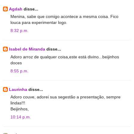
Agdah
disse...
Menina, sabe que comigo acontece a mesma coisa. Fico
louca para experimentar logo.
8:32 p.m.
Isabel de Miranda
disse...
Adoro arroz de qualquer coisa,este está divino...beijinhos
doces
8:55 p.m.
Laurinha
disse...
Adoro couve, adorei sua segestão a presentação, sempre
lindas!!!
Beijinhos,
10:14 p.m.